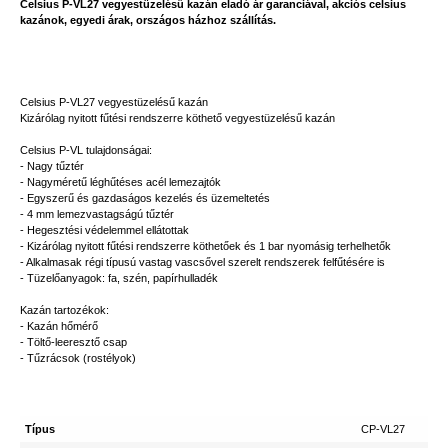
Celsius P-VL27 vegyestüzelésű kazán eladó ár garanciával, akciós celsius
kazánok, egyedi árak, országos házhoz szállítás.
Celsius P-VL27 vegyestüzelésű kazán
Kizárólag nyitott fűtési rendszerre köthető vegyestüzelésű kazán
Celsius P-VL tulajdonságai:
- Nagy tűztér
- Nagyméretű léghűtéses acél lemezajtók
- Egyszerű és gazdaságos kezelés és üzemeltetés
- 4 mm lemezvastagságú tűztér
- Hegesztési védelemmel ellátottak
- Kizárólag nyitott fűtési rendszerre köthetőek és 1 bar nyomásig terhelhetők
- Alkalmasak régi típusú vastag vascsővel szerelt rendszerek felfűtésére is
- Tüzelőanyagok: fa, szén, papírhulladék
Kazán tartozékok:
- Kazán hőmérő
- Töltő-leeresztő csap
- Tűzrácsok (rostélyok)
Típus
CP-VL27