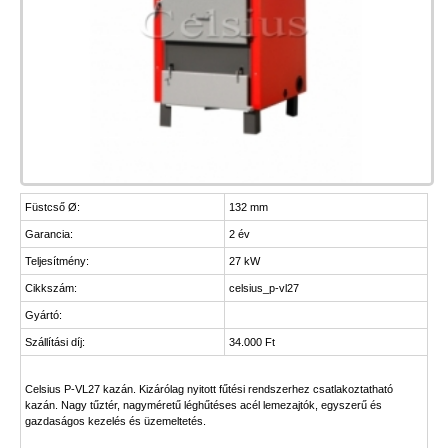
Füstcső Ø:
132 mm
Garancia:
2 év
Teljesítmény:
27 kW
Cikkszám:
celsius_p-vl27
Gyártó:
Szállítási díj:
34.000 Ft
Celsius P-VL27 kazán. Kizárólag nyitott fűtési rendszerhez csatlakoztatható
kazán. Nagy tűztér, nagyméretű léghűtéses acél lemezajtók, egyszerű és
gazdaságos kezelés és üzemeltetés.