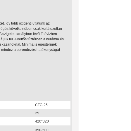
t, így több oxigént juttatunk az
 égés következtében csak korlátozottan
szigetelt tartályban lévő fűtővízben
ljuk fel. A kettős tűztérben a kerámia és
ésű kazánoknál. Minimális égéstermék
vé, mindez a berendezés hatékonyságát
CFG-25
25
420*320
350-500