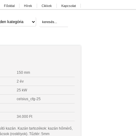
Főoldal
Hírek
Cikkek
Kapcsolat
150 mm
2 év
25 kW
celsius_cfg-25
34.000 Ft
ító kazán. Kazán tartozékok: kazán hőmérő,
zrácsok (rostélyok). Tűztér: 5mm