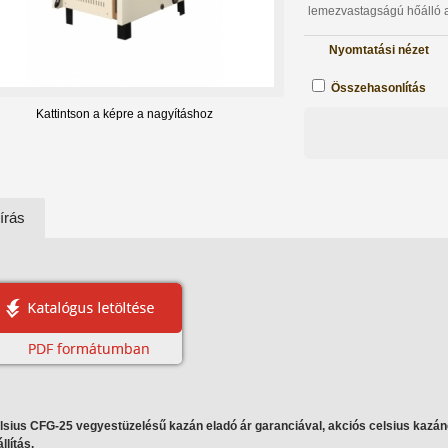
lemezvastagságú hőálló a
Nyomtatási nézet
Összehasonlítás
Kattintson a képre a nagyításhoz
írás
lsius CFG-25 vegyestüzelésű kazán eladó ár garanciával, akciós celsius kazán
llítás.