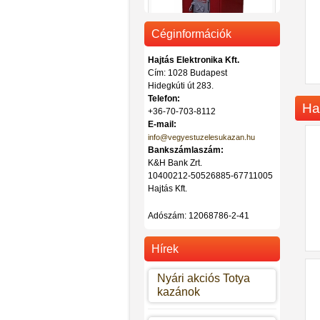
Céginformációk
Hajtás Elektronika Kft.
Cím: 1028 Budapest
Hidegkúti út 283.
Totya vegyestüzelésű kazán DT-
32
Telefon:
Ha
+36-70-703-8112
Ár: 442.000 Ft
E-mail:
info@vegyestuzelesukazan.hu
Bankszámlaszám:
K&H Bank Zrt.
10400212-50526885-67711005
Hajtás Kft.
Adószám:
12068786-2-41
Hírek
Nyári akciós Totya
kazánok