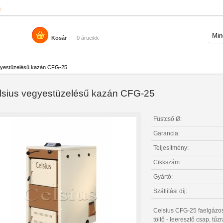
n
Kosár
0 árucikk
gyestüzelésű kazán CFG-25
lsius vegyestüzelésű kazán CFG-25
Füstcső Ø:
Garancia:
Teljesítmény:
Cikkszám:
Gyártó:
Szállítási díj:
Celsius CFG-25 faelgázos
töltő - leeresztő csap, tű