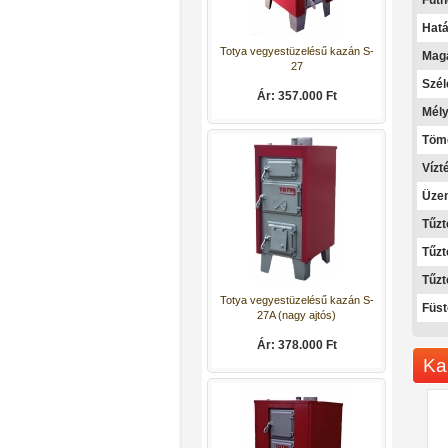
Fűth
Hatá
Mag
Totya vegyestüzelésű kazán S-
Szé
27
Mél
Ár: 357.000 Ft
Töme
Vízté
Üzem
Tűz
Tűzt
Tűzt
Füst
Totya vegyestüzelésű kazán S-
27A (nagy ajtós)
Ka
Ár: 378.000 Ft