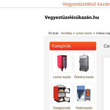
Vegyestüzelésű kazá
Ön itt jár:
Kezdőlap
Lemez kazán
Celsius ve
>
>
Ce
Kategóriák
Lemez kazán
Öntvény kazán
Totya vegyestüzelésű kazán S-
27
Faelgázosító
Pellet kazán