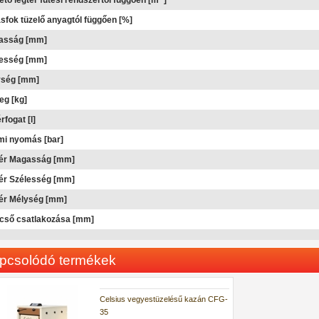
ető légtér fűtési rendszertől függően [m
]
sfok tüzelő anyagtól függően [%]
asság [mm]
lesség [mm]
ység [mm]
g [kg]
rfogat [l]
i nyomás [bar]
tér Magasság [mm]
ér Szélesség [mm]
ér Mélység [mm]
cső csatlakozása [mm]
pcsolódó termékek
Celsius vegyestüzelésű kazán CFG-
35