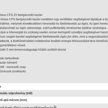
lsius CFG-25 faelgázosító kazán
elsius CFG faelgázosító kazán esetében egy ventillátor segítségével tápláljuk a tüze
éstérbe, melynek következtében hevesebb és tökéletesebb az égés. Az igen heves
abályozható az égés sebessége, ezért puffertartály rendszerbe építése szükséges. A 
roljuk a hőenergiát és szükség esetén onnan keringető szivattyú segítségével haszná
plusz oxigén bevitel segítségével tökéletesebb égés jön létre, mint a vegyestüzel
letkezik, a füsthőmérséklet csökkenése további energia felhasználást tesz lehető
gymértékben növeli.
tűztér 5 mm lemezvastagságú hőálló acélból készül
zán tartozékok:
Kazán hőmérő
öltő - leeresztő csap
Tűzrácsok (rostélyok)
s
mális teljesítmény [kW]
lő ajtó mérete [mm]
3