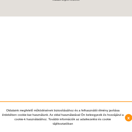
Oldalaink megfelelő működésének biztosításához és a felhasználói élmény javítása
érdekében cookie-kat használunk. Az oldal használatával Ön beleegyezik és hozzájárul a
x
cookie-k használatához. További információk az adatkezelési és cookie
tájékoztatóban