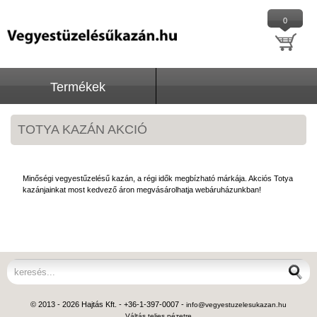
0
Termékek
TOTYA KAZÁN AKCIÓ
Minőségi vegyestűzelésű
kazán, a régi idők megbízható márkája.
Akciós Totya
kazánjainkat most kedvező áron megvásárolhatja webáruházunkban!
© 2013 - 2026 Hajtás Kft. - +36-1-397-0007 -
info@vegyestuzelesukazan.hu
Váltás teljes nézetre