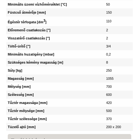
Minimális üzemi vízhőmérséklet [°C]
50
Füstcső átmérője [mm]
150
3
110
Égéstér térfogata [dm
]
Előremenő csatlakozás ["]
2
Visszatérő csatlakozás ["]
2
Töltő-ürítő ["]
3/4
Minimális huzatigény [mbar]
0,2
Szükséges kémény magasság [m]
8
Súly [kg]
250
Magasság [mm]
1055
Mélység [mm]
700
Szélesség [mm]
600
Tűztér magassága [mm]
420
Tűztér mélysége [mm]
500
Tűztér szélessége [mm]
370
Tüzelő ajtó [mm]
200 x 200