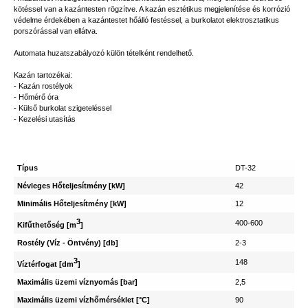
kötéssel van a kazántesten rögzítve. A kazán esztétikus megjelenítése és korrózió
védelme érdekében a kazántestet hőálló festéssel, a burkolatot elektrosztatikus
porszórással van ellátva.
Automata huzatszabályozó külön tételként rendelhető.
Kazán tartozékai:
- Kazán rostélyok
- Hőmérő óra
- Külső burkolat szigeteléssel
- Kezelési utasítás
Típus
DT-32
Névleges Hőteljesítmény [kW]
42
Minimális Hőteljesítmény [kW]
12
3
400-600
Kifűthetőség [m
]
Rostély (Víz - Öntvény) [db]
2-3
3
148
Víztérfogat [dm
]
Maximális üzemi víznyomás [bar]
2,5
Maximális üzemi vízhőmérséklet [°C]
90