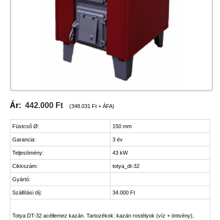
Ár:
442.000 Ft
(348.031 Ft + ÁFA)
Füstcső Ø:
150 mm
Garancia:
3 év
Teljesítmény:
43 kW
Cikkszám:
totya_dt-32
Gyártó:
Szállítási díj:
34.000 Ft
Totya DT-32 acéllemez kazán. Tartozékok: kazán rostélyok (víz + öntvény),