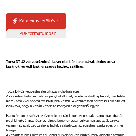
Totya DT-32 vegyestüzelésű kazán eladó ár garanciával, akciós totya
kazánok, egyedi árak, országos házhoz szállítás.
Totya DT-32 vegyestüzelésű kazán tulajdonságai:
A kazántest külső és belsőköpenyből áll, mely acéllemezből hajlítással, megfelelő
merevítésekkel hegesztett kivitelben készül. A kazántesten három kezelő ajtó lett
kialakítva, hogy a kazán kezelése könnyen elvégezhető legyen.
Hamutér ajtó egyrészt az üzemelés során keletkezett salak, hamu eltávolítását
teszi lehetővé, másrészt az ajtóba beépített automatikus huzatszabályozóval,
valamint szabályozó zsaluval tudjuk szabályozni az égéshez szükséges primer
levegőt.
A kazántest hőszigeteléssel, lemezburkolattal van ellátva, mely oldható csavaros