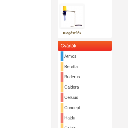
Ár: 357.000 Ft
Kiegészítők
Gyártók
Atmos
Totya vegyestüzelésű kazán S-
27A (nagy ajtós)
Beretta
Ár: 378.000 Ft
Buderus
Caldera
Celsius
Concept
Hajdu