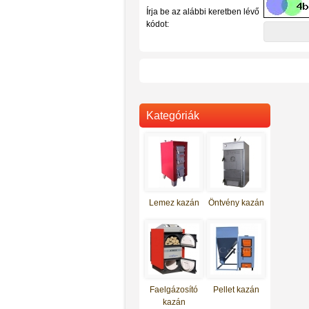
Írja be az alábbi keretben lévő
kódot:
Kategóriák
Lemez kazán
Öntvény kazán
Totya vegyestüzelésű kazán S-
Faelgázosító
Pellet kazán
27
kazán