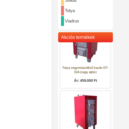
Solida
Totya vegyestüzelésű kazán DT-
32
Totya
Ár: 442.000 Ft
Viadrus
Akciós termékek
Totya vegyestüzelésű kazán DT-
32A (nagy ajtós)
Ár: 459.000 Ft