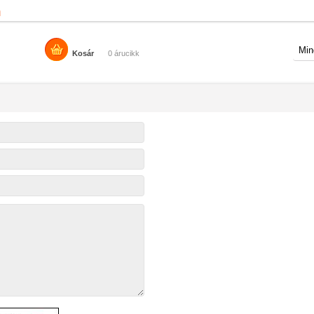
n
Kosár
0 árucikk