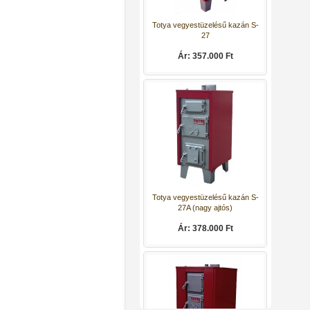
Totya vegyestüzelésű kazán S-
27
Ár: 357.000 Ft
Totya vegyestüzelésű kazán S-
27A (nagy ajtós)
Ár: 378.000 Ft