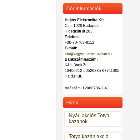
Céginformációk
Hajtás Elektronika Kft.
Cím: 1028 Budapest
Hidegkúti út 283.
Totya vegyestüzelésű kazán DT-
Telefon:
32
+36-70-703-8112
Ár: 442.000 Ft
E-mail:
info@vegyestuzelesukazan.hu
Bankszámlaszám:
K&H Bank Zrt.
10400212-50526885-67711005
Hajtás Kft.
Adószám:
12068786-2-41
Hírek
Nyári akciós Totya
kazánok
Totya kazán akció