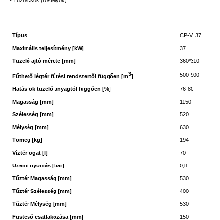
- Tűzrácsok (rostélyok)
Típus
CP-VL37
Maximális teljesítmény [kW]
37
Tüzelő ajtó mérete [mm]
360*310
3
500-900
Fűthető légtér fűtési rendszertől függően [m
]
Hatásfok tüzelő anyagtól függően [%]
76-80
Magasság [mm]
1150
Szélesség [mm]
520
Mélység [mm]
630
Tömeg [kg]
194
Víztérfogat [l]
70
Üzemi nyomás [bar]
0,8
Tűztér Magasság [mm]
530
Tűztér Szélesség [mm]
400
Tűztér Mélység [mm]
530
Füstcső csatlakozása [mm]
150