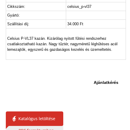
Cikkszám:
celsius_p-vl37
Gyártó:
Szállítási díj:
34.000 Ft
Celsius P-VL37 kazán. Kizárólag nyitott fűtési rendszerhez
csatlakoztatható kazán. Nagy tűztér, nagyméretű léghűtéses acél
lemezajtók, egyszerű és gazdaságos kezelés és üzemeltetés.
Ajánlatkérés