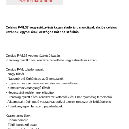
Celsius P-VL37 vegyestüzelésű kazán eladó ár garanciával, akciós celsius
kazánok, egyedi árak, országos házhoz szállítás.
Celsius P-VL37 vegyestüzelésű kazán
Kizárólag nyitott fűtési rendszerre köthető vegyestüzelésű kazán
Celsius P-VL tulajdonságai:
- Nagy tűztér
- Nagyméretű léghűtéses acél lemezajtók
- Egyszerű és gazdaságos kezelés és üzemeltetés
- 4 mm lemezvastagságú tűztér
- Hegesztési védelemmel ellátottak
- Kizárólag nyitott fűtési rendszerre köthetőek és 1 bar nyomásig terhelhetők
- Alkalmasak régi típusú vastag vascsővel szerelt rendszerek felfűtésére is
- Tüzelőanyagok: fa, szén, papírhulladék
Kazán tartozékok:
- Kazán hőmérő
- Töltő-leeresztő csap