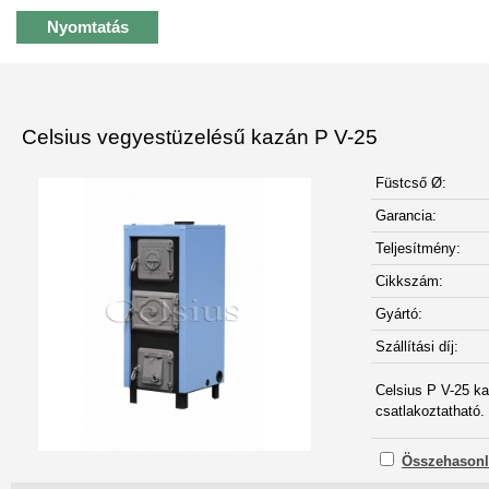
Nyomtatás
Celsius vegyestüzelésű kazán P V-25
Füstcső Ø:
Garancia:
Teljesítmény:
Cikkszám:
Gyártó:
Szállítási díj:
Celsius P V-25 ka
csatlakoztatható.
Összehasonl