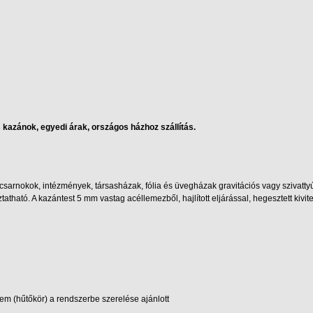
 kazánok, egyedi árak, országos házhoz szállítás.
sarnokok, intézmények, társasházak, fólia és üvegházak gravitációs vagy szivatty
tható. A kazántest 5 mm vastag acéllemezből, hajlított eljárással, hegesztett kivit
elem (hűtőkör) a rendszerbe szerelése ajánlott