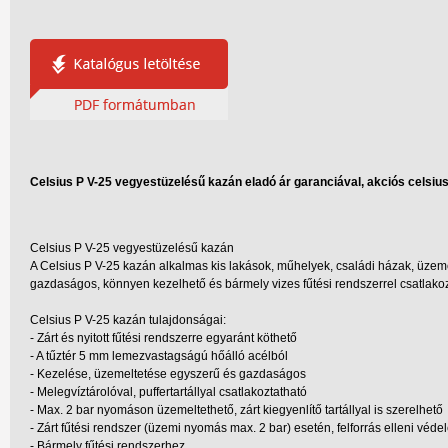
Celsius P V-25 vegyestüzelésű kazán eladó ár garanciával, akciós celsius
Celsius P V-25 vegyestüzelésű kazán
A Celsius P V-25 kazán alkalmas kis lakások, műhelyek, családi házak, üzemc
gazdaságos, könnyen kezelhető és bármely vizes fűtési rendszerrel csatlakozta
Celsius P V-25 kazán tulajdonságai:
- Zárt és nyitott fűtési rendszerre egyaránt köthető
- A tűztér 5 mm lemezvastagságú hőálló acélból
- Kezelése, üzemeltetése egyszerű és gazdaságos
- Melegvíztárolóval, puffertartállyal csatlakoztatható
- Max. 2 bar nyomáson üzemeltethető, zárt kiegyenlítő tartállyal is szerelhető
- Zárt fűtési rendszer (üzemi nyomás max. 2 bar) esetén, felforrás elleni véd
- Bármely fűtési rendszerhez