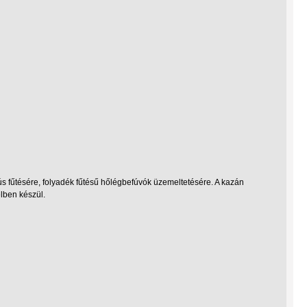
ús fűtésére, folyadék fűtésű hőlégbefúvók üzemeltetésére. A kazán
elben készül.