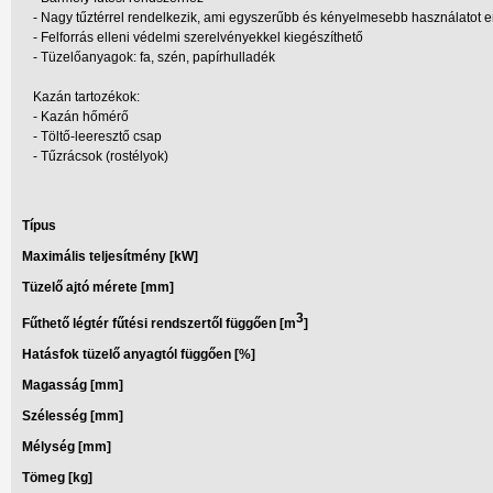
- Nagy tűztérrel rendelkezik, ami egyszerűbb és kényelmesebb használatot
- Felforrás elleni védelmi szerelvényekkel kiegészíthető
- Tüzelőanyagok: fa, szén, papírhulladék
Kazán tartozékok:
- Kazán hőmérő
- Töltő-leeresztő csap
- Tűzrácsok (rostélyok)
Típus
Maximális teljesítmény [kW]
Tüzelő ajtó mérete [mm]
3
Fűthető légtér fűtési rendszertől függően [m
]
Hatásfok tüzelő anyagtól függően [%]
Magasság [mm]
Szélesség [mm]
Mélység [mm]
Tömeg [kg]