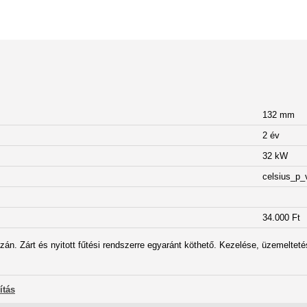
132 mm
2 év
32 kW
celsius_p_
34.000 Ft
zán. Zárt és nyitott fűtési rendszerre egyaránt köthető. Kezelése, üzemelteté
ítás